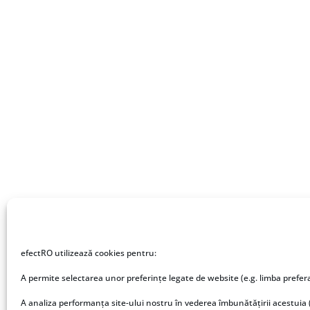
efectRO utilizează cookies pentru:
Despre Fisiere.ro
Des
A permite selectarea unor preferințe legate de website (e.g. limba prefer
Fișiere.ro este locul unde lucrezi
Fiși
A analiza performanța site-ului nostru în vederea îmbunătățirii acestuia 
cu fișiere în cloud, simplu și
efe