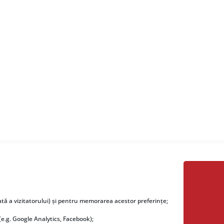
pre noi
Utile
ată a vizitatorului) și pentru memorarea acestor preferințe;
ere.ro este oferit de către
Download Fisiere.ro
(e.g. Google Analytics, Facebook);
ctRO
. Deși activăm în IT de