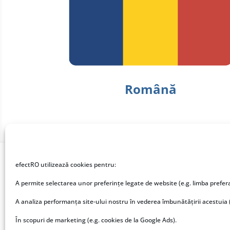
Română
efectRO utilizează cookies pentru:
Despre Fisiere.ro
Des
A permite selectarea unor preferințe legate de website (e.g. limba prefer
Fișiere.ro este locul unde lucrezi
Fiși
A analiza performanța site-ului nostru în vederea îmbunătățirii acestuia 
cu fișiere în cloud, simplu și
efe
eficient. Orice fișier, accesibil de
20+ 
În scopuri de marketing (e.g. cookies de la Google Ads).
oriunde, oricând și sigur.
în C