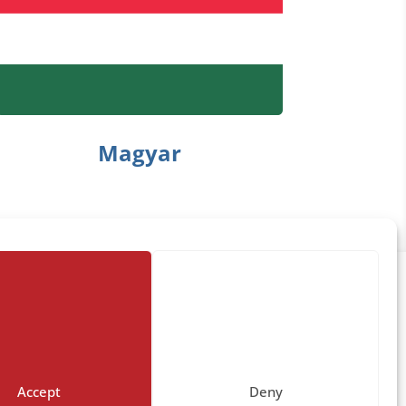
Magyar
Suport Tehnic
suport [at] efect [dot] ro
Accept
Deny