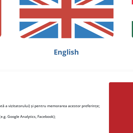
English
pre noi
Utile
ată a vizitatorului) și pentru memorarea acestor preferințe;
ere.ro este oferit de către
Download Fisiere.ro
(e.g. Google Analytics, Facebook);
ctRO
. Deși activăm în IT de
Tutoriale utilizare Fisiere.ro
ani și operăm un data center
Politica de confidentialitate
luj, ne-am gândit că un