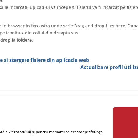
es
sa le incarcati, upload-ul va incepe si fisierul va fi incarcat pe fisier
or in browser in fereastra unde scrie Drag and drop files here. Dupa 
pe iconita x din coltul din dreapta sus.
drop la foldere.
 si stergere fisiere din aplicatia web
Actualizare profil utiliz
pre noi
Utile
ată a vizitatorului) și pentru memorarea acestor preferințe;