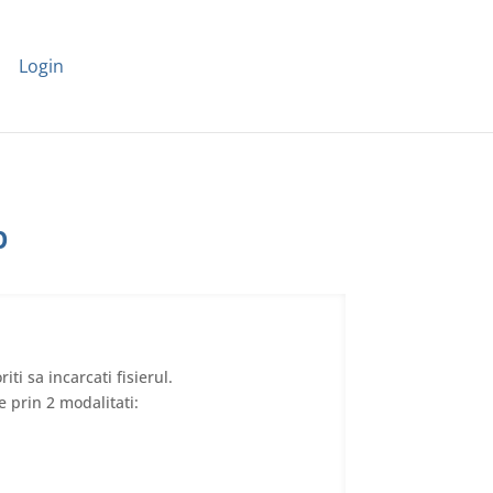
Login
b
iti sa incarcati fisierul.
e prin 2 modalitati: