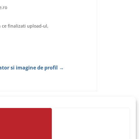
e.ro
ce finalizati upload-ul,
ator si imagine de profil
→
Suport Tehnic