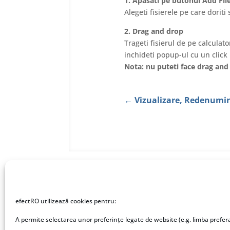
1. Apasati pe butonul Add Fil
Alegeti fisierele pe care doriti 
2. Drag and drop
Trageti fisierul de pe calculat
inchideti popup-ul cu un click 
Nota: nu puteti face drag and 
←
Vizualizare, Redenumire
efectRO utilizează cookies pentru:
Despre Fisiere.ro
Des
A permite selectarea unor preferințe legate de website (e.g. limba prefer