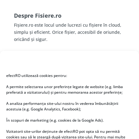
Despre Fisiere.ro
Fișiere.ro este locul unde lucrezi cu fișiere în cloud,
simplu și eficient. Orice fișier, accesibil de oriunde,
oricând și sigur.
Despre noi
Fișiere.ro este oferit de către
efectRO
. Deși activăm
în IT de 20+ ani și operăm un data center în Cluj, ne-
efectRO utilizează cookies pentru:
am gândit că un serviciu de stocare și partajare a
A permite selectarea unor preferințe legate de website (e.g. limba
fișierelor ar fi cu adevărat folositor. 🙂
preferată a vizitatorului) și pentru memorarea acestor preferințe;
A analiza performanța site-ului nostru în vederea îmbunătățirii
Utile
acestuia (e.g. Google Analytics, Facebook);
Download Fisiere.ro
În scopuri de marketing (e.g. cookies de la Google Ads).
Tutoriale utilizare Fisiere.ro
Vizitatorii site-urilor deținute de efectRO pot opta să nu permită
cookies sau să le șteargă după vizitarea site-ului. Pentru mai multe
Politica de confidentialitate